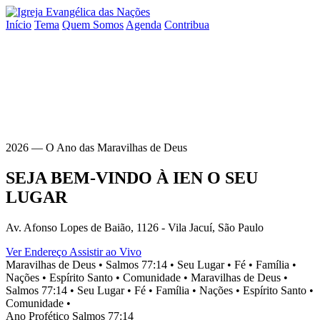
Início
Tema
Quem Somos
Agenda
Contribua
2026 — O Ano das Maravilhas de Deus
SEJA BEM-VINDO À
IEN
O SEU
LUGAR
Av. Afonso Lopes de Baião, 1126 - Vila Jacuí, São Paulo
Ver Endereço
Assistir ao Vivo
Maravilhas de Deus •
Salmos 77:14 •
Seu Lugar •
Fé •
Família •
Nações •
Espírito Santo •
Comunidade •
Maravilhas de Deus •
Salmos 77:14 •
Seu Lugar •
Fé •
Família •
Nações •
Espírito Santo •
Comunidade •
Ano Profético
Salmos 77:14