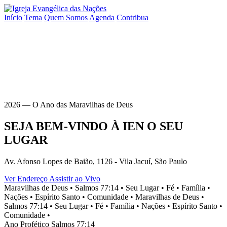
Início
Tema
Quem Somos
Agenda
Contribua
2026 — O Ano das Maravilhas de Deus
SEJA BEM-VINDO À
IEN
O SEU
LUGAR
Av. Afonso Lopes de Baião, 1126 - Vila Jacuí, São Paulo
Ver Endereço
Assistir ao Vivo
Maravilhas de Deus •
Salmos 77:14 •
Seu Lugar •
Fé •
Família •
Nações •
Espírito Santo •
Comunidade •
Maravilhas de Deus •
Salmos 77:14 •
Seu Lugar •
Fé •
Família •
Nações •
Espírito Santo •
Comunidade •
Ano Profético
Salmos 77:14