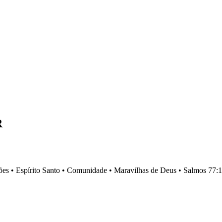
R
es •
Espírito Santo •
Comunidade •
Maravilhas de Deus •
Salmos 77:1