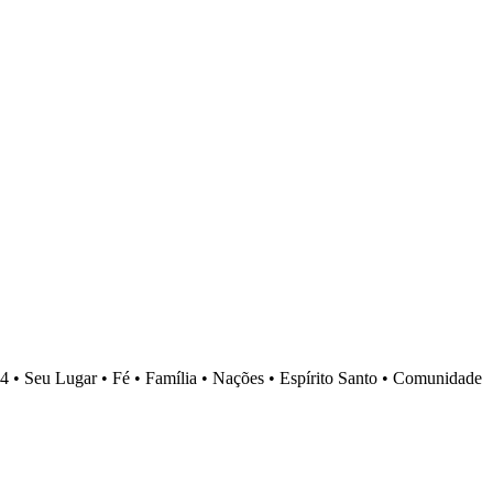
4 •
Seu Lugar •
Fé •
Família •
Nações •
Espírito Santo •
Comunidade