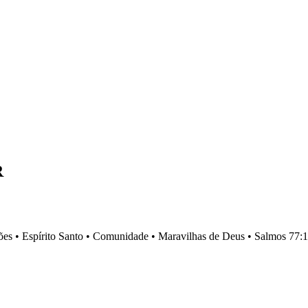
R
es •
Espírito Santo •
Comunidade •
Maravilhas de Deus •
Salmos 77:1