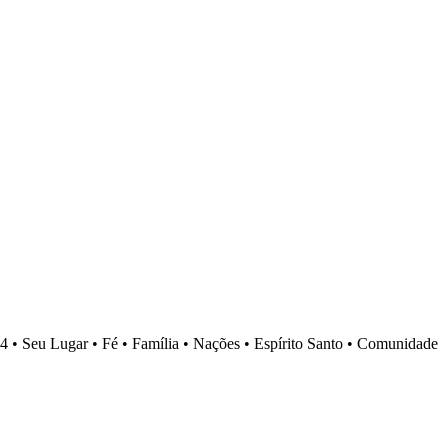
4 •
Seu Lugar •
Fé •
Família •
Nações •
Espírito Santo •
Comunidade