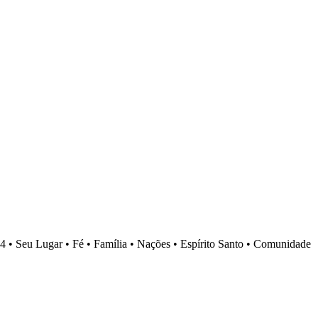
4 •
Seu Lugar •
Fé •
Família •
Nações •
Espírito Santo •
Comunidade