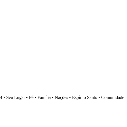
4 •
Seu Lugar •
Fé •
Família •
Nações •
Espírito Santo •
Comunidade