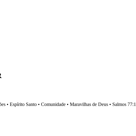
R
es •
Espírito Santo •
Comunidade •
Maravilhas de Deus •
Salmos 77:1