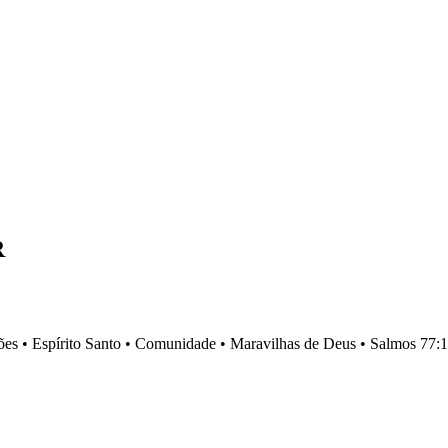
R
es •
Espírito Santo •
Comunidade •
Maravilhas de Deus •
Salmos 77:1