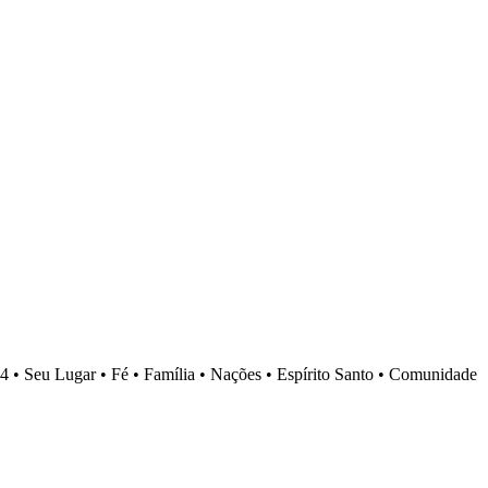
4 •
Seu Lugar •
Fé •
Família •
Nações •
Espírito Santo •
Comunidade