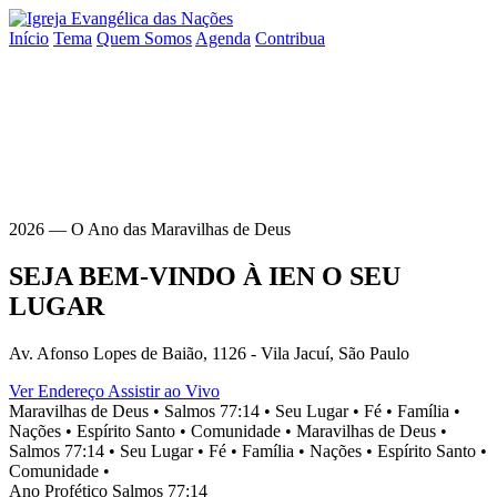
Início
Tema
Quem Somos
Agenda
Contribua
2026 — O Ano das Maravilhas de Deus
SEJA BEM-VINDO À
IEN
O SEU
LUGAR
Av. Afonso Lopes de Baião, 1126 - Vila Jacuí, São Paulo
Ver Endereço
Assistir ao Vivo
Maravilhas de Deus •
Salmos 77:14 •
Seu Lugar •
Fé •
Família •
Nações •
Espírito Santo •
Comunidade •
Maravilhas de Deus •
Salmos 77:14 •
Seu Lugar •
Fé •
Família •
Nações •
Espírito Santo •
Comunidade •
Ano Profético
Salmos 77:14