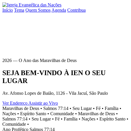
Início
Tema
Quem Somos
Agenda
Contribua
2026 — O Ano das Maravilhas de Deus
SEJA BEM-VINDO À
IEN
O SEU
LUGAR
Av. Afonso Lopes de Baião, 1126 - Vila Jacuí, São Paulo
Ver Endereço
Assistir ao Vivo
Maravilhas de Deus •
Salmos 77:14 •
Seu Lugar •
Fé •
Família •
Nações •
Espírito Santo •
Comunidade •
Maravilhas de Deus •
Salmos 77:14 •
Seu Lugar •
Fé •
Família •
Nações •
Espírito Santo •
Comunidade •
Ano Profético
Salmos 77:14