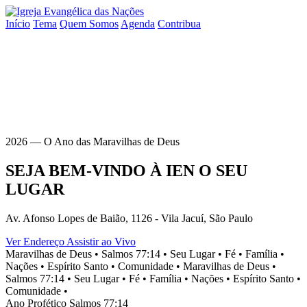
Início
Tema
Quem Somos
Agenda
Contribua
2026 — O Ano das Maravilhas de Deus
SEJA BEM-VINDO À
IEN
O SEU
LUGAR
Av. Afonso Lopes de Baião, 1126 - Vila Jacuí, São Paulo
Ver Endereço
Assistir ao Vivo
Maravilhas de Deus •
Salmos 77:14 •
Seu Lugar •
Fé •
Família •
Nações •
Espírito Santo •
Comunidade •
Maravilhas de Deus •
Salmos 77:14 •
Seu Lugar •
Fé •
Família •
Nações •
Espírito Santo •
Comunidade •
Ano Profético
Salmos 77:14