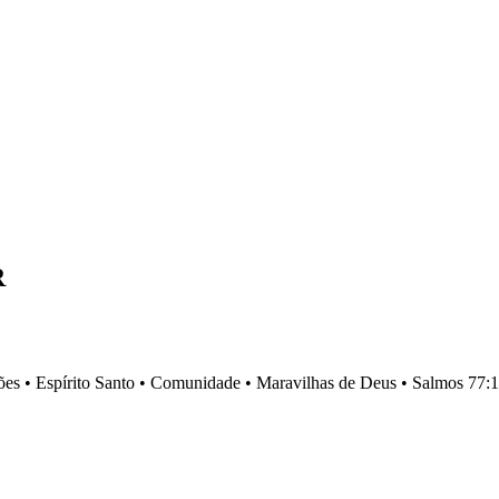
R
es •
Espírito Santo •
Comunidade •
Maravilhas de Deus •
Salmos 77:1