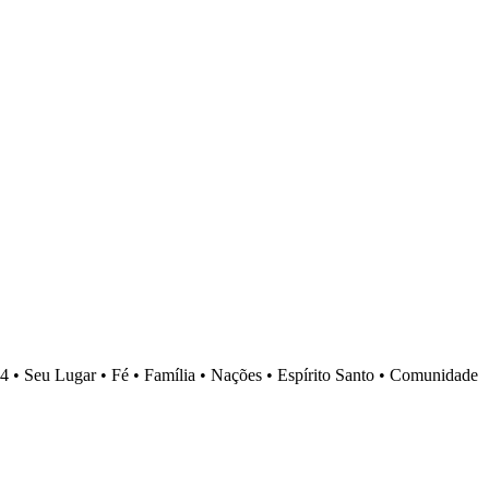
4 •
Seu Lugar •
Fé •
Família •
Nações •
Espírito Santo •
Comunidade