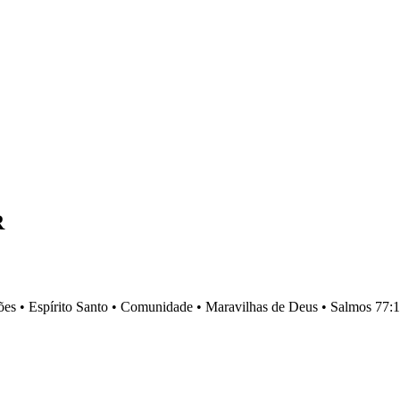
R
es •
Espírito Santo •
Comunidade •
Maravilhas de Deus •
Salmos 77:1