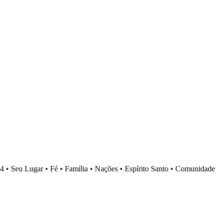
4 •
Seu Lugar •
Fé •
Família •
Nações •
Espírito Santo •
Comunidade