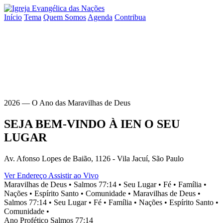
Início
Tema
Quem Somos
Agenda
Contribua
2026 — O Ano das Maravilhas de Deus
SEJA BEM-VINDO À
IEN
O SEU
LUGAR
Av. Afonso Lopes de Baião, 1126 - Vila Jacuí, São Paulo
Ver Endereço
Assistir ao Vivo
Maravilhas de Deus •
Salmos 77:14 •
Seu Lugar •
Fé •
Família •
Nações •
Espírito Santo •
Comunidade •
Maravilhas de Deus •
Salmos 77:14 •
Seu Lugar •
Fé •
Família •
Nações •
Espírito Santo •
Comunidade •
Ano Profético
Salmos 77:14