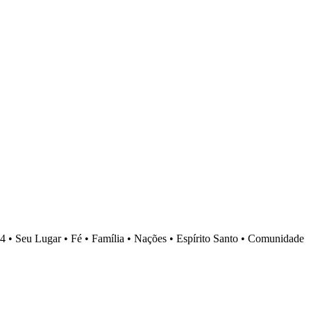
4 •
Seu Lugar •
Fé •
Família •
Nações •
Espírito Santo •
Comunidade