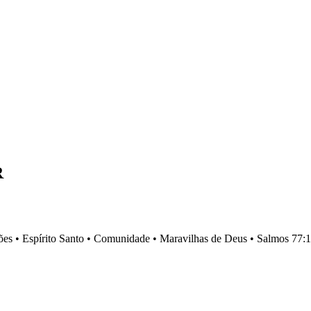
R
es •
Espírito Santo •
Comunidade •
Maravilhas de Deus •
Salmos 77:1