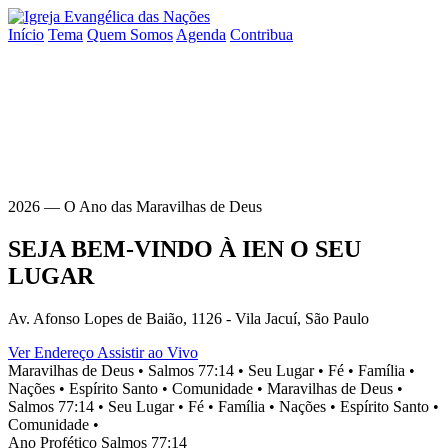
Início
Tema
Quem Somos
Agenda
Contribua
2026 — O Ano das Maravilhas de Deus
SEJA BEM-VINDO À
IEN
O SEU
LUGAR
Av. Afonso Lopes de Baião, 1126 - Vila Jacuí, São Paulo
Ver Endereço
Assistir ao Vivo
Maravilhas de Deus •
Salmos 77:14 •
Seu Lugar •
Fé •
Família •
Nações •
Espírito Santo •
Comunidade •
Maravilhas de Deus •
Salmos 77:14 •
Seu Lugar •
Fé •
Família •
Nações •
Espírito Santo •
Comunidade •
Ano Profético
Salmos 77:14