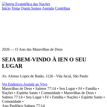
Início
Tema
Quem Somos
Agenda
Contribua
2026 — O Ano das Maravilhas de Deus
SEJA BEM-VINDO À
IEN
O SEU
LUGAR
Av. Afonso Lopes de Baião, 1126 - Vila Jacuí, São Paulo
Ver Endereço
Assistir ao Vivo
Maravilhas de Deus •
Salmos 77:14 •
Seu Lugar •
Fé •
Família •
Nações •
Espírito Santo •
Comunidade •
Maravilhas de Deus •
Salmos 77:14 •
Seu Lugar •
Fé •
Família •
Nações •
Espírito Santo •
Comunidade •
Ano Profético
Salmos 77:14