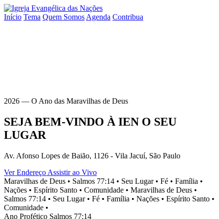
Início
Tema
Quem Somos
Agenda
Contribua
2026 — O Ano das Maravilhas de Deus
SEJA BEM-VINDO À
IEN
O SEU
LUGAR
Av. Afonso Lopes de Baião, 1126 - Vila Jacuí, São Paulo
Ver Endereço
Assistir ao Vivo
Maravilhas de Deus •
Salmos 77:14 •
Seu Lugar •
Fé •
Família •
Nações •
Espírito Santo •
Comunidade •
Maravilhas de Deus •
Salmos 77:14 •
Seu Lugar •
Fé •
Família •
Nações •
Espírito Santo •
Comunidade •
Ano Profético
Salmos 77:14