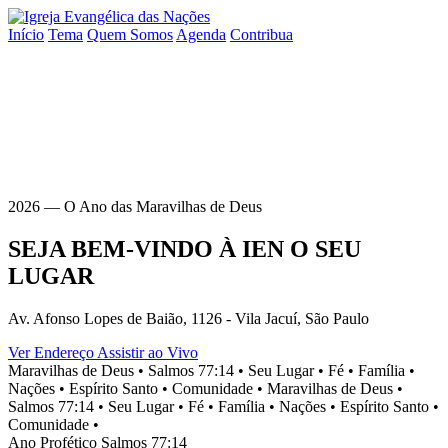
Início
Tema
Quem Somos
Agenda
Contribua
2026 — O Ano das Maravilhas de Deus
SEJA BEM-VINDO À
IEN
O SEU
LUGAR
Av. Afonso Lopes de Baião, 1126 - Vila Jacuí, São Paulo
Ver Endereço
Assistir ao Vivo
Maravilhas de Deus •
Salmos 77:14 •
Seu Lugar •
Fé •
Família •
Nações •
Espírito Santo •
Comunidade •
Maravilhas de Deus •
Salmos 77:14 •
Seu Lugar •
Fé •
Família •
Nações •
Espírito Santo •
Comunidade •
Ano Profético
Salmos 77:14