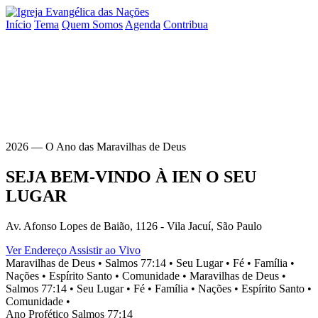
Início
Tema
Quem Somos
Agenda
Contribua
2026 — O Ano das Maravilhas de Deus
SEJA BEM-VINDO À
IEN
O SEU
LUGAR
Av. Afonso Lopes de Baião, 1126 - Vila Jacuí, São Paulo
Ver Endereço
Assistir ao Vivo
Maravilhas de Deus •
Salmos 77:14 •
Seu Lugar •
Fé •
Família •
Nações •
Espírito Santo •
Comunidade •
Maravilhas de Deus •
Salmos 77:14 •
Seu Lugar •
Fé •
Família •
Nações •
Espírito Santo •
Comunidade •
Ano Profético
Salmos 77:14