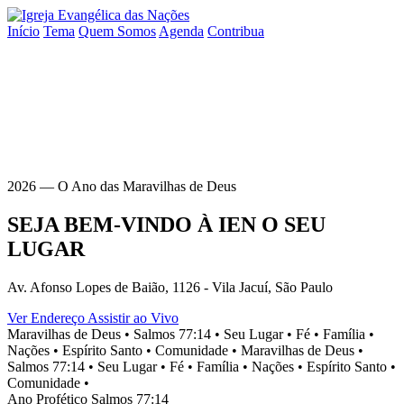
Início
Tema
Quem Somos
Agenda
Contribua
2026 — O Ano das Maravilhas de Deus
SEJA BEM-VINDO À
IEN
O SEU
LUGAR
Av. Afonso Lopes de Baião, 1126 - Vila Jacuí, São Paulo
Ver Endereço
Assistir ao Vivo
Maravilhas de Deus •
Salmos 77:14 •
Seu Lugar •
Fé •
Família •
Nações •
Espírito Santo •
Comunidade •
Maravilhas de Deus •
Salmos 77:14 •
Seu Lugar •
Fé •
Família •
Nações •
Espírito Santo •
Comunidade •
Ano Profético
Salmos 77:14