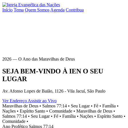
Início
Tema
Quem Somos
Agenda
Contribua
2026 — O Ano das Maravilhas de Deus
SEJA BEM-VINDO À
IEN
O SEU
LUGAR
Av. Afonso Lopes de Baião, 1126 - Vila Jacuí, São Paulo
Ver Endereço
Assistir ao Vivo
Maravilhas de Deus •
Salmos 77:14 •
Seu Lugar •
Fé •
Família •
Nações •
Espírito Santo •
Comunidade •
Maravilhas de Deus •
Salmos 77:14 •
Seu Lugar •
Fé •
Família •
Nações •
Espírito Santo •
Comunidade •
Ano Profético
Salmos 77:14