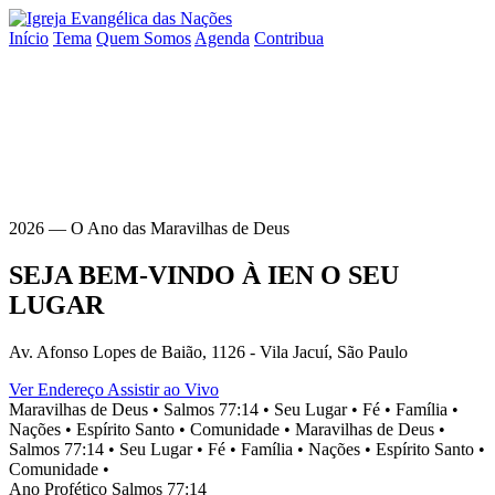
Início
Tema
Quem Somos
Agenda
Contribua
2026 — O Ano das Maravilhas de Deus
SEJA BEM-VINDO À
IEN
O SEU
LUGAR
Av. Afonso Lopes de Baião, 1126 - Vila Jacuí, São Paulo
Ver Endereço
Assistir ao Vivo
Maravilhas de Deus •
Salmos 77:14 •
Seu Lugar •
Fé •
Família •
Nações •
Espírito Santo •
Comunidade •
Maravilhas de Deus •
Salmos 77:14 •
Seu Lugar •
Fé •
Família •
Nações •
Espírito Santo •
Comunidade •
Ano Profético
Salmos 77:14