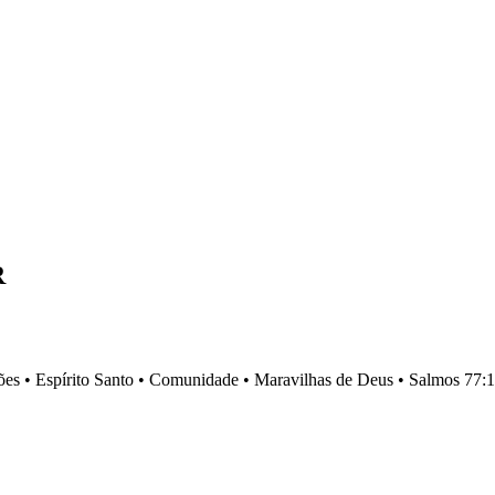
R
es •
Espírito Santo •
Comunidade •
Maravilhas de Deus •
Salmos 77:1