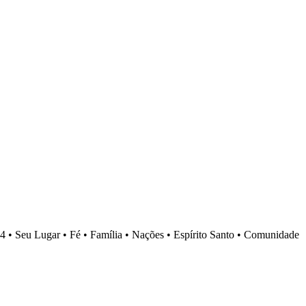
4 •
Seu Lugar •
Fé •
Família •
Nações •
Espírito Santo •
Comunidade