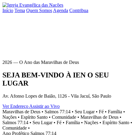
Início
Tema
Quem Somos
Agenda
Contribua
2026 — O Ano das Maravilhas de Deus
SEJA BEM-VINDO À
IEN
O SEU
LUGAR
Av. Afonso Lopes de Baião, 1126 - Vila Jacuí, São Paulo
Ver Endereço
Assistir ao Vivo
Maravilhas de Deus •
Salmos 77:14 •
Seu Lugar •
Fé •
Família •
Nações •
Espírito Santo •
Comunidade •
Maravilhas de Deus •
Salmos 77:14 •
Seu Lugar •
Fé •
Família •
Nações •
Espírito Santo •
Comunidade •
Ano Profético
Salmos 77:14